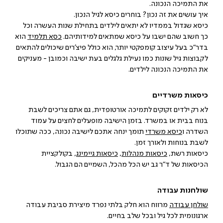
את התמיכה הנכונה.
איך עושים את זה נכון? בוחרים כיסא לגיל הנכון.
כיסא שגדול בממדיו לא יתאים לילדים בתחילת שנות העשרה וכל
כך חשוב שהם ישבו על כיסא שמתאים למידותיהם.
כסא
תלמיד
הוא
בדר"כ בעל עיצוב קומפקטי יותר, הוא כולל פיצ'רים שיכולים להתאים
לקבוצות גיל שונות כמו נעילת גלגלים בעת ישיבה וכמובן - מעניקים
את התמיכה הנכונה לילדים.
כיסאות משרדיים
לא רק ילדים זקוקים לתמיכה אורטופדית, גם אתם צריכים לשבת
בנוח בבית או במשרד. בזמן הישיבה מופעלים לחצים על עמוד
השדרה ו
כיסא
משרדי
תומך ינחה אתכם לישיבה נכונה, ככה שתוכלו
לשבת בנוחות ולאורך זמן.
כיסאות רשת,
כיסאות
מנהלות
,
כיסאות
גיימינג
, בקולקציית
הכיסאות של ד"ר גב יש הכל מהכל, השמיים הם הגבול.
שולחנות עבודה
שולחן
עבודה
מרווח הוא חלק בלתי נפרד מיצירת סביבת עבודה
ארגונומית לכל גיל ובכל שלב בחיים.