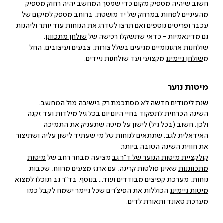
חשוב שיהיה מספיק מקום כדי שמסך המחשב יהיה רחוק מספיק
מהעיניים לפחות במרחק של יד מושטת, ברוחב מספק למיקום של
עכבר ופריטים נוספים ואם תרצו לשדרג את הנוחות עוד יותר וליהנות
גם מדינאמיות - כדאי שתשקלו רכישה של
שולחן
מתכוונן
.
שולחנות ארגונומיים מגיעים בשלל צורות, צבעים ועיצובים, החל
מ
שולחן
גיימינג
מקצועי ועד שולחנות ניידים.
מיטות נוער
שנת לימודים חדשה לא מסתכמת רק בישיבה מול המחשב.
השינה הכרחית לתפקוד בחיי היום יום בכל גיל מילדות ועד זקנה
ולכן, חשוב (בכל גיל) לישון על מיטה שתעניק את התמיכה
האידאלית לגב, שתתאים לנוחות של מי שעתיד לישון עליה ושתיצור
את חווית השינה הטובה ביותר.
קולקציית
מיטות
הנוער
של
ד
"
ר
גב
מציעה מבחר רחב של
מיטות
מתכווננות
שאינן פולטות קרינה, עם ארגז מצעים מרווח, שכבות
נוחות, מערכת קפיצים מבודדים ועוד... בנוסף, בד"ר גב תוכלו למצוא
מיטות
גיימינג
הכוללות את הפיצ'רים שכל גיימר ישמח לקבל כמו
מערכת סאונד ותאורת לדים.