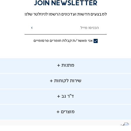
JOIN NEWSLETTER
למבצעים חדשות ועדכונים הרשמו לניוזלטר שלנו
הכניסו מייל
הרשמה
אני מאשר/ת קבלת חומרים פרסומיים
תנות
מתנות
ירות
שירות לקוחות
קוחות
מתנות לאמא
מתנות לאבא
"ר
ד"ר גב
ב
החלפות והחזרות
מתנות מקוריות
תשלומים
וצרים
מוצרים
סניפים
משלוחים
אודות
סרטוני הרכבה
מזרנים
דרושים
ביטול עיסקה