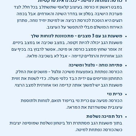
כורסה נפתחת למיטה - ככה נראית פרקטיות
במבט ראשון זו כורסה בעיצוב קלאסי שתשתלב בכל חלל, לצד
מערכת הישיבה בסלון או בחדר השינה והאורחים. אבל בכמה
רגעים היא הופכת לכורסת רביצה או למיטת יחיד נוחה, פתרון
האירוח המושלם מבלי להתפשר על העיצוב.
משענת גב עם 3 מצבים - מתכווננת לנוחות שלך
משענת הגב יכולה להיות זקופה, במצב שכיבה או במצב ביניים.
זה אומר שחוץ ממצב כורסה או מיטה, אפשר לרבוץ בה בכיף עם
הגב אחורנית והרגליים קדימה - אבל לא בשכיבה מלאה.
פתיחה נוחה - גלגול ומשיכה
הכורסה נפתחת באמצעות משיכה וגלגול - מושכים את החלק
התחתון ומרימים עם ידית הבד כלפי מעלה. כדי לשנות את זווית
משענת הגב יש למשוך אותה קדימה ואז אחורנית למצב הרצוי.
כרית נוי
הכורסה מגיעה עם כרית נוי בריפוד תואם, לנוחות ולתוספת
עיצובית שמשדרגת את המראה.
רגל תמיכה נשלפת
בתוך משענת הגב מסתתרת רגל ביטחון נשלפת שמוסיפה יציבות
כשהכורסה נפתחת למיטה.