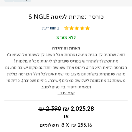
כורסה נפתחת למיטה SINGLE
4.5
2 חוות דעת
star
rating
ללא מע"מ
האחת והיחידה
רוצה שתהיה לך בבית מיטה נפתחת אבל חשוב לך לשמור על העיצוב?
מתחשק לך להתחדש בפריט שיגרום לך ליהנות מכל העולמות?
הכורסה הזאת היא פריט ריהוט אחד שעושה יותר: גם מקום ישיבה נוח, גם
מיטה שנפתחת בקלות וגם עיצוב נקי שמתאים לכל חלל. הכורסה כוללת
משענת גב מתכווננת לשלושה מצבים (ישיבה, ביניים ושכיבה), כרית נוי
תואמת וריפוד בד נעים למגע.
קרא עוד...
החל
מחיר
2,390 ₪
2,025.28 ₪
מ-
רגיל
253.16 ₪
8
תשלומים