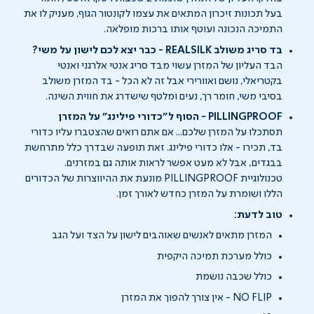
בעל תכונות זיכרון המתאים את עצמו לקונטור הגוף, מעניק לו את
התמיכה הנכונה ועוטף אותו ברכות מופלאה.
בד סריג משולב REALSILK - כבר יצא לכם לישון על משי?
הבד העליון של המזרן עשוי מבד סריג אנטי אלרגני ואנטי
בקטריאלי, נושם ואוורירי אבל זה לא הכל - בד המזרן משולב
בסיבי משי, חומר רך, נעים ומלטף שישדרג את חווית השינה.
PILLINGPROOF - הסוף ל"כדורי פילינג" על המזרן
תסתכלו על המזרן שלכם... אם אתם רואים שהצטברו עליו כדורי
בד, תכירו - אלו כדורי פילינג. זאת תופעה שבדרך כלל מתרחשת
בבגדים, אבל לא מעט אפשר לראות אותה גם במזרנים.
טכנולוגיית PILLINGPROOF מונעת את ההיווצרות של הכדורים
הללו ושומרת על המזרן כחדש לאורך זמן.
טוב לדעת:
המזרן מתאים לאנשים שאוהבים לישון על הצד ועל הגב
כולל מערכת תמיכה היקפית
כולל שכבה נושמת
NO FLIP - אין צורך להפוך את המזרן