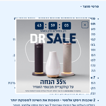
פרטי מוצר
מזרן קפיצים מבודדים תוצרת גרמניה - שינה טובה עם
:
:
תמיכה נכונה
43
59
03
מערכת הקפיצים המבודדים של המזרן כוללת 800 קפיצים.
מה זה קפיצים מבודדים?
קפיצים ששוכנים בכיסי בד ופועלים באופן עצמאי, כל קפיץ זז
בצורה פרטנית ואינו תלוי בקפיצים הסמוכים לו.
ומה הם עושים?
הם מעניקים תמיכה נקודתית לכל נקודה בגוף, לכתפיים, לאגן,
למותניים ובעצם לכל חלק בגוף הזקוק לתמיכה שונה. תוצאה
נהדרת ונוספת של הפעולה העצמאית שלהם היא הפחתת
ההשפעה של תזוזת בן או בת הזוג בזמן השינה.
7 אזורי נוחות - ברוכים הבאים לאזור הנוחות שלכם
המזרן כולל גם 7 אזורי נוחות המשלימים את עבודתה של מערכת
הקפיצים המבודדים, מסייעים בחלוקה נכונה של משקל הגוף
ובפיזור לחצים מאוזן בזמן השינה.
2 שכבות ויסקו אלסטי - הופכות את השינה למפנקת יותר
בחלקו העליון של המזרן שוכנות 2 שכבות ויסקו אלסטי, חומר