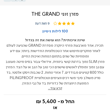
מזרן זוגי THE GRAND
4.2
9 חוות דעת
star
rating
100 לילות ניסיון
שינה איכותית? הוא עושה את זה בגדול
תכירו, אחד מארבעת מזרני היוקרה מסדרת GRAND שהגיעה לעולם
לאחר מחקרים וחיפוש אחר הטכנולוגיות החדישות ביותר, עם ידע
ומומחיות של שנים בתחום הנוחות ואיכות החיים.
מזרן SLIM נמוך בדרגת קושי בינונית, אידאלי עבור בסיס מיטה מעוצב
עם גב נמוך ומומלץ לאנשים שישנים הכי טוב על הגב או על הצד. המזרן
כולל 800 קפיצים מבודדים, 7 אזורי נוחות, 2 שכבות ויסקו אלסטי, בד
סריג משולב סיבי משי רכים ונעימים וטכנולוגיית PILINGPROOF
המונעת היווצרות של כדוריות בד על גבי המזרן.
קרא עוד...
החל מ-
5,400 ₪