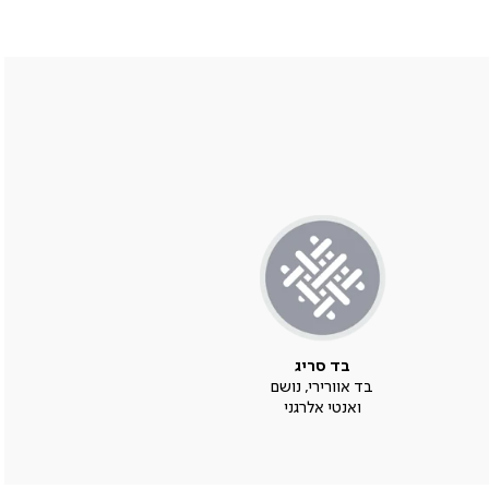
בד סריג
בד אוורירי, נושם
ואנטי אלרגני