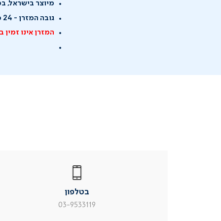
מיוצר בישראל, ב
גובה המזרן - 24 ס"מ
המזרן אינו זמין ב
|
בטלפון
|
בטלפון
בטלפון
|
|
עמוד
עמוד
בטלפון
מוצר
מוצר
צור
צור
03-9533119
קשר
קשר
(54)
(54)