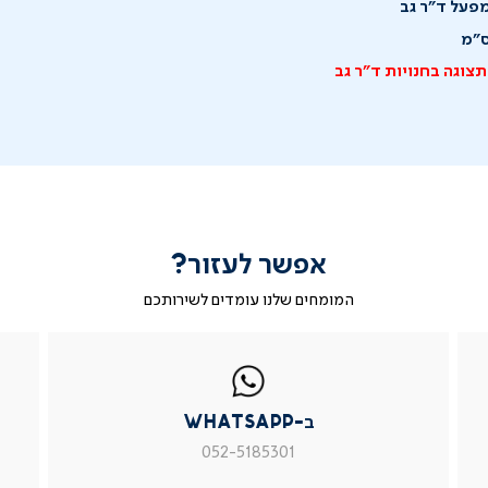
מפעל ד"ר גב
תצוגה בחנויות ד"ר גב
אפשר לעזור?
המומחים שלנו עומדים לשירותכם
|
ב-
|
|
בטופס
ב-
WhatsApp
ב-
פניה
בטופס
whatsapp
whatsapp
פניה
|
|
|
ב-WhatsApp
עמוד
עמוד
עמוד
מוצר
מוצר
מוצר
052-5185301
צור
צור
צור
קשר
קשר
קשר