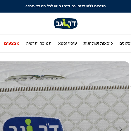
חוזרים ללימודים עם ד"ר גב
✏️ לכל המבצעים>>
סלונים
כיסאות ושולחנות
עיסוי וספא
תמיכה ותרפיה
מבצעים