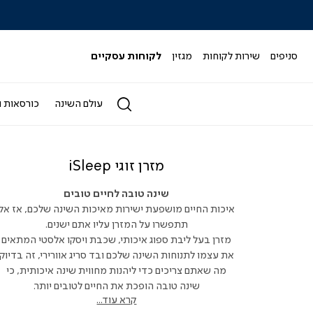
|
|
|
|
|
ידר
סליידר
סליידר
סליידר
סליידר
סליידר
גים
מותגים
מותגים
מותגים
מותגים
מותגים
-
-
-
-
-
סניפים
שירות לקוחות
מגזין
לקוחות עסקיים
הדר
הדר
הדר
הדר
הדר
(164)
(164)
(164)
(164)
(164)
עולם השינה
כורסאות ו
מזרן זוגי iSleep
שינה טובה לחיים טובים
איכות החיים מושפעת ישירות מאיכות השינה שלכם, אז אל
תתפשרו על המזרן עליו אתם ישנים.
מזרן בעל ליבת ספוג איכותי, שכבת ויסקו אלסטי המתאים
את עצמו לתנוחות השינה שלכם ובד סריג אוורירי, זה בדיוק
מה שאתם צריכים כדי ליהנות מחווית שינה איכותית, כי
שינה טובה הופכת את החיים לטובים יותר.
קרא עוד...