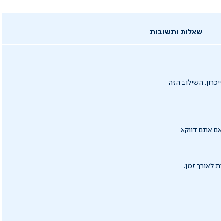
שאלות ותשובות
ות זיכרון. השילוב הזה
בים לישון על מזרן בעל דרגת קשיחות גבוהה, תוכלו להזמין אותו בדרגת קושי FIRM ואם אתם דווקא
 לאורך זמן.