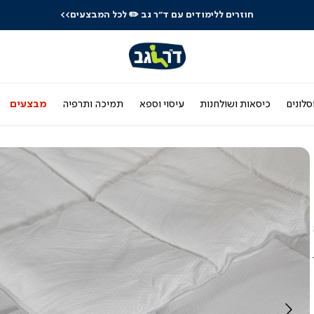
חוזרים ללימודים עם ד"ר גב
✏️ לכל המבצעים>>
סלונים
כיסאות ושולחנות
עיסוי וספא
תמיכה ותרפיה
מבצעים