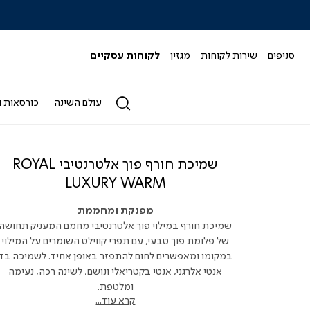
|
|
|
|
|
ידר
סליידר
סליידר
סליידר
סליידר
סליידר
גים
מותגים
מותגים
מותגים
מותגים
מותגים
-
-
-
-
-
סניפים
שירות לקוחות
מגזין
לקוחות עסקיים
הדר
הדר
הדר
הדר
הדר
(164)
(164)
(164)
(164)
(164)
עולם השינה
כורסאות ו
שמיכת חורף פוך אלטרנטיבי ROYAL
LUXURY WARM
מפנקת ומחממת
שמיכת חורף במילוי פוך אלטרנטיבי מחמם המעניק תחושה
של פלומת פוך טבעי, עם תפרי קווילט השומרים על המילוי
במקומו ומאפשרים לחום להתפזר באופן אחיד. לשמיכה בד
אנטי אלרגני, אנטי בקטריאלי ונושם, לשינה רכה, נעימה
ומלטפת.
קרא עוד...