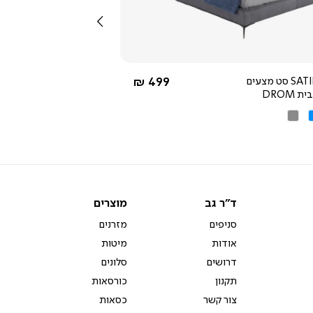
שמאלה
4.0
star
rating
החל מ-
SATIN 500 סט מצעים
499 ₪
 DROM
ט
לת
אפור
ד"ר
מוצרים
ד"ר גב
מוצרים
גב
סניפים
מזרנים
אודות
מיטות
דרושים
סלונים
תקנון
כורסאות
צור קשר
כסאות