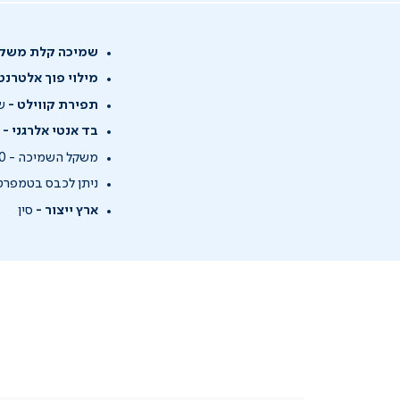
שמיכה קלת משקל
מילוי פוך אלטרנטי
תפירת קווילט -
שו
בד אנטי אלרגני -
ה
משקל השמיכה - 350 גרם/מ"ר
ניתן לכבס בטמפרטורה של עד 40 מעלות ו
ארץ ייצור -
סין