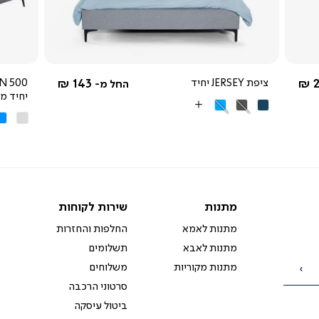
4.0
star
rating
2
ציפת JERSEY יחיד
143 ₪
החל מ-
יחיד מבית
JERSEY
JERSEY
JERSEY
More
אופוויי
תכ
כחול
אפור
תכלת
Colors
רויאל
כהה
מתנות
שירות
מתנות
שירות לקוחות
לקוחות
מתנות לאמא
החלפות והחזרות
מתנות לאבא
תשלומים
מתנות מקוריות
משלוחים
הרשמה
סרטוני הרכבה
ביטול עיסקה