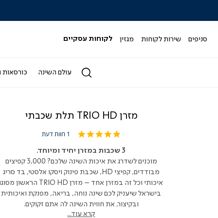
|
|
|
|
|
ידר
סליידר
סליידר
סליידר
סליידר
סליידר
גים
מותגים
מותגים
מותגים
מותגים
מותגים
-
-
-
-
-
סניפים
שירות לקוחות
מגזין
לקוחות עסקיים
הדר
הדר
הדר
הדר
הדר
(164)
(164)
(164)
(164)
(164)
עולם השינה
כורסאות ו
מזרן TRIO HD תלת שכבתי
5.0
1 חוות דעת
star
rating
3 שכבות במזרן יחיד ומיוחד.
מוכנים לשדרג את איכות השינה שלכם? 3,000 קפיצים
מבודדים, קפיצי HD, שכבת פינוק ויסקו אלסטי, בד סריג
איכותי וכל זה במזרן אחד – מזרן TRIO HD הראשון מסוגו
בישראל שיעניק לכם שינה נוחה, בריאה, מפנקת ואיכותית
ובקיצור, את חווית השינה לה אתם זקוקים.
קרא עוד...