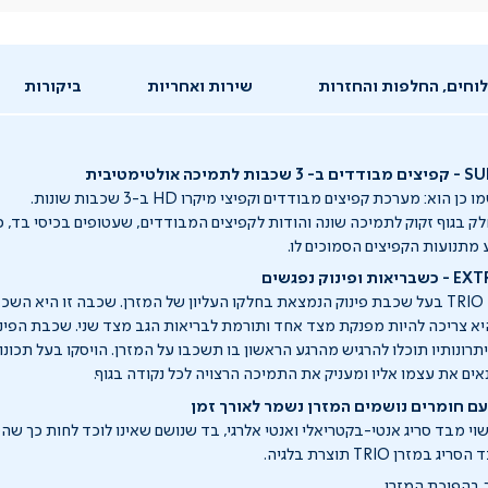
וחים, החלפות והחזרות
שירות ואחריות
ביקורות
ולטימטיבית
ק בגוף זקוק לתמיכה שונה והודות לקפיצים המבודדים, שעטופים בכיסי בד, 
 מתנועות הקפיצים הסמוכים לו.
וק נפגשים
המזרן היוקרתי TRIO HD בעל שכבת פינוק הנמצאת בחלקו העליון של המזרן. שכבה זו הי
 היא צריכה להיות מפנקת מצד אחד ותורמת לבריאות הגב מצד שני. שכבת הפינו
רונותיו תוכלו להרגיש מהרגע הראשון בו תשכבו על המזרן. הויסקו בעל תכונות 
ים את עצמו אליו ומעניק את התמיכה הרצויה לכל נקודה בגוף.
 עם חומרים נושמים המזרן נשמר לאורך זמן
וי מבד סריג אנטי-בקטריאלי ואנטי אלרגי, בד שנושם שאינו לוכד לחות כך שהמ
מזרן TRIO תוצרת בלגיה.
ך בהפיכת המזרן