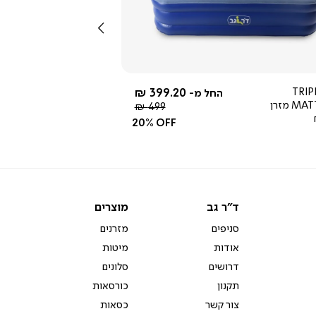
מהירה
שמאלה
4.0
star
rating
399.20 ₪
TRIP
החל מ-
MATTRESS מזרן
מחיר
499 ₪
רגיל
20% OFF
ד"ר
מוצרים
ד"ר גב
מוצרים
גב
סניפים
מזרנים
אודות
מיטות
דרושים
סלונים
תקנון
כורסאות
צור קשר
כסאות