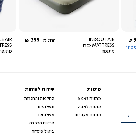
מהירה
4.0
star
rating
LE AIR
399 ₪
IN&OUT AIR
3
החל מ-
MATTRESS מזרן
מתנפח
מתנפח
מתנות
שירות
מתנות
שירות לקוחות
לקוחות
מתנות לאמא
החלפות והחזרות
מתנות לאבא
תשלומים
מתנות מקוריות
משלוחים
הרשמה
סרטוני הרכבה
ביטול עיסקה