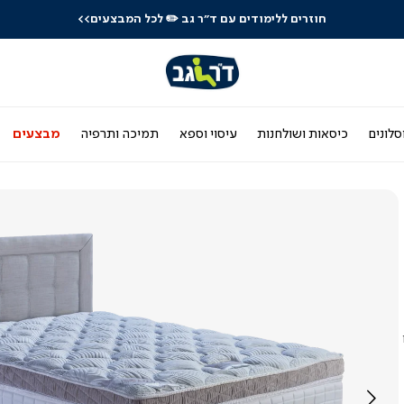
חוזרים ללימודים עם ד"ר גב
✏️ לכל המבצעים>>
סלונים
כיסאות ושולחנות
עיסוי וספא
תמיכה ותרפיה
מבצעים