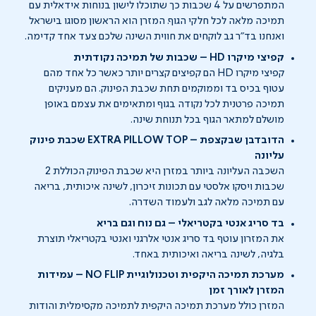
המתפרשים על 4 שכבות כך שתוכלו לישון בנוחות אידאלית עם
תמיכה מלאה לכל חלקי הגוף. המזרן הוא הראשון מסוגו בישראל
ואנחנו בד"ר גב לוקחים את חווית השינה שלכם צעד אחד קדימה.
קפיצי מיקרו HD – שכבות של תמיכה נקודתית
קפיצי מיקרו HD הם קפיצים קצרים יותר כאשר כל אחד מהם
עטוף בכיס בד וממוקמים תחת שכבת הפינוק. הם מעניקים
תמיכה פרטנית לכל נקודה בגוף ומתאימים את עצמם באופן
מושלם למתאר הגוף בכל תנוחת שינה.
הדובדבן שבקצפת – EXTRA PILLOW TOP שכבת פינוק
עליונה
השכבה העליונה ביותר במזרן היא שכבת הפינוק הכוללת 2
שכבות ויסקו אלסטי עם תכונות זיכרון, לשינה איכותית, בריאה
עם תמיכה מלאה לגב ולעמוד השדרה.
בד סריג אנטי בקטריאלי – גם נוח וגם בריא
את המזרון עוטף בד סריג אנטי אלרגני ואנטי בקטריאלי תוצרת
בלגיה, לשינה בריאה ואיכותית באחד.
מערכת תמיכה היקפית וטכנולוגיית NO FLIP – עמידות
המזרן לאורך זמן
המזרן כולל מערכת תמיכה היקפית לתמיכה מקסימלית והודות