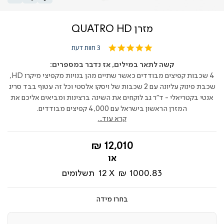
מזרן QUATRO HD
5.0
3 חוות דעת
star
rating
קשה לתאר במילים, אז נדבר במספרים:
4 שכבות קפיצים מבודדים כאשר שתיים מהן בנויות מקפיצי מיקרו HD,
שכבת פינוק עליונה עם 2 שכבות של ויסקו אלסטי וכל זה עטוף בבד סריג
אנטי בקטריאלי - ד"ר גב לוקחים את השינה ברצינות ומביאים אליכם את
המזרן הראשון בישראל עם 4,000 קפיצים מבודדים.
קרא עוד...
החל
12,010 ₪
מ-
1000.83 ₪
12
תשלומים
מידה