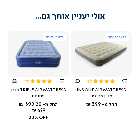
אולי יעניין אותך גם...
בלעדי באתר
בלעדי באתר
צפייה
צפייה
מהירה
מהירה
4.0
4.0
star
star
IN&OUT AIR MATTRESS
TRIPLE AIR MATTRESS מזרן
rating
rating
מזרן מתנפח
מתנפח
399.20 ₪
399 ₪
החל מ-
החל מ-
מחיר
499 ₪
רגיל
20% OFF