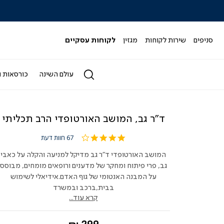
|
|
|
|
|
ידר
סליידר
סליידר
סליידר
סליידר
סליידר
גים
מותגים
מותגים
מותגים
מותגים
מותגים
-
-
-
-
-
סניפים
שירות לקוחות
מגזין
לקוחות עסקיים
הדר
הדר
הדר
הדר
הדר
(164)
(164)
(164)
(164)
(164)
עולם השינה
כורסאות ו
ד"ר גב, המושב האורטופדי הרב תכליתי
4.1
67 חוות דעת
star
rating
המושב האורטופדי ד"ר גב מדיקל למניעה והקלה על כאבי
גב, פרי פיתוח ומחקר של מדענים ורופאים מומחים, מבוסס
על המבנה האנטומי של גוף האדם.
אידיאלי לשימוש
בבית,ברכב ובמשרד
קרא עוד...