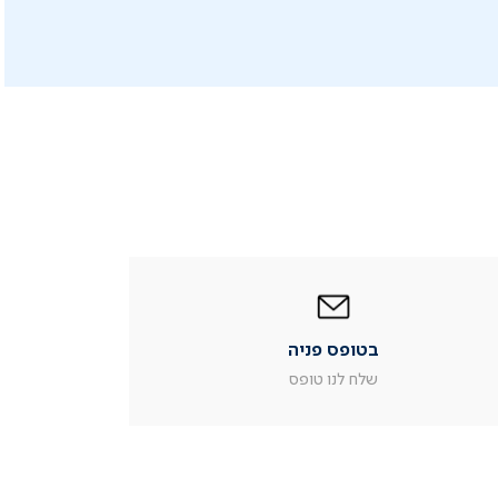
|
בטופס
פניה
|
בטופס פניה
עמוד
מוצר
שלח לנו טופס
צור
קשר
(54)