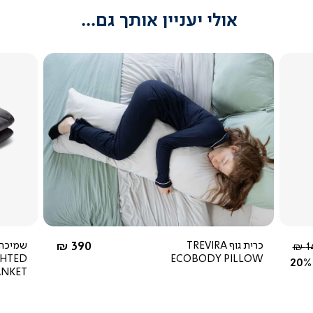
אולי יעניין אותך גם...
צפייה
מהירה
4.2
star
rating
החל מ-
כרית גוף TREVIRA
390 ₪
שמיכה
יר
14
HTED
ECOBODY PILLOW
ל
20%
BLANKET כ