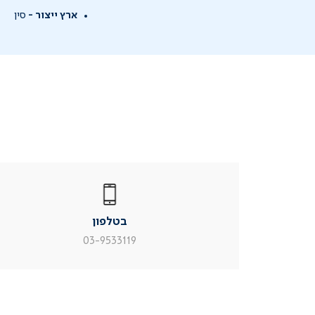
ארץ ייצור -
סין
|
בטלפון
|
בטלפון
בטלפון
|
|
עמוד
עמוד
בטלפון
מוצר
מוצר
צור
צור
03-9533119
קשר
קשר
(54)
(54)