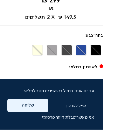
החל
299 ₪
מ-
149.5 ₪
2
תשלומים
צבע
שחור
כחול
אפור
אפור
בז'
כהה
בהיר
לא זמין במלאי
עדכנו אותי במייל כשהפריט חוזר למלאי
שליחה
מייל לעדכון
אני מאשר קבלת דיוור פרסומי