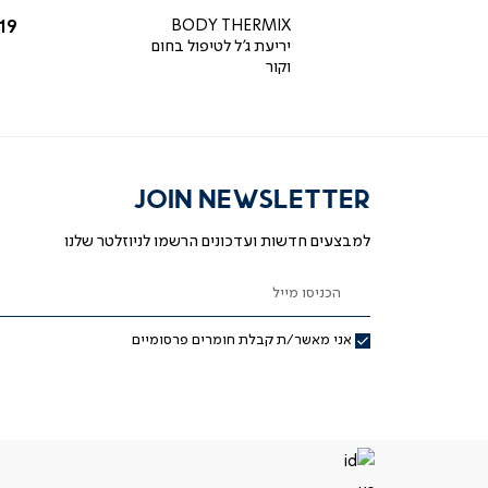
rating
כחול
החל מ-
הח
19 ₪
BODY THERMIX
79.20 ₪
מחיר
99 ₪
יריעת ג'ל לטיפול בחום
רגיל
20% OFF
וקור
JOIN NEWSLETTER
למבצעים חדשות ועדכונים הרשמו לניוזלטר שלנו
הכניסו מייל
אני מאשר/ת קבלת חומרים פרסומיים