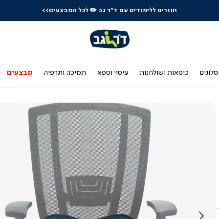
חוזרים ללימודים עם ד"ר גב
✏️ לכל המבצעים>>
סלונים
כיסאות ושולחנות
עיסוי וספא
תמיכה ותרפיה
מבצעים