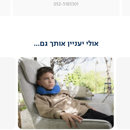
מוצר
מוצר
מוצר
052-5185301
צור
צור
צור
קשר
קשר
קשר
(54)
(54)
(54)
אולי יעניין אותך גם...
צפייה
מהירה
2.3
star