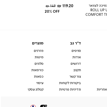
החל מ-
מיכה לצוואר
119.20 ₪
מחיר
149 ₪
ROLL UP 
רגיל
20% OFF
COMFORT T
ד"ר
מוצרים
ד"ר גב
מוצרים
גב
סניפים
מזרנים
אודות
מיטות
דרושים
סלונים
תקנון
כורסאות
צור קשר
כסאות
ביקורות לקוחות
עיסוי
אחריות
מדיניות פרטיות
קטלוג עסקי