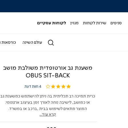
|
|
|
|
|
ידר
סליידר
סליידר
סליידר
סליידר
סליידר
גים
מותגים
מותגים
מותגים
מותגים
מותגים
-
-
-
-
-
סניפים
שירות לקוחות
מגזין
לקוחות עסקיים
הדר
הדר
הדר
הדר
הדר
(164)
(164)
(164)
(164)
(164)
עולם השינה
כורסאות ו
משענת גב אורטופדית משולבת מושב
OBUS SIT-BACK
4.0
4 חוות דעת
star
rating
כרית תמיכה רב תכליתית בה ניתן להישתמש כמשענת גב
או כמושב, לישיבה נוחה לאורך זמן בעיצוב ארגונומי.
המוצר מתאים לשימוש בבית ,ברכב או במשרד.
קרא עוד...