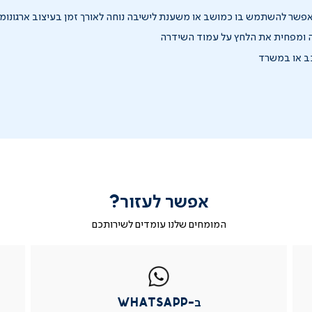
פשר להשתמש בו כמושב או משענת לישיבה נוחה לאורך זמן בעיצוב ארגונומי
ה ומפחית את הלחץ על עמוד השידרה
ב או במשרד
אפשר לעזור?
המומחים שלנו עומדים לשירותכם
|
ב-
|
|
בטופס
ב-
WhatsApp
ב-
פניה
בטופס
whatsapp
whatsapp
פניה
|
|
|
ב-WhatsApp
עמוד
עמוד
עמוד