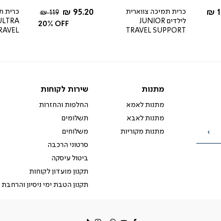
rating
ל מ-
החל מ-
1
כרית תמיכה צווארית
95.20 ₪
כרית ת
מחיר
119 ₪
לילדים JUNIOR
ULTRA
רגיל
20% OFF
RAVEL
TRAVEL SUPPORT
מתנות
שירות
מתנות
שירות לקוחות
לקוחות
מתנות לאמא
החלפות והחזרות
מתנות לאבא
תשלומים
מתנות מקוריות
משלוחים
הרשמה
סרטוני הרכבה
ביטול עיסקה
תקנון מועדון לקוחות
תקנון הטבת ימי ניסיון והרחבת 
facebook
דברו
Instagram