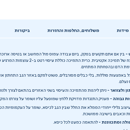
מידות
משלוחים, החלפות והחזרות
ביקורות
 -
בין אם אתם תקועים בפקק, ביום עבודה עמוס מול המחשב או בטיסה ארוכה,
ליהנות משילוב מנצח של תמיכה אקטיבית. כרית התמיכה כול
ימת הדם ובהפחתת המתחים.
באמצעות סוללות, בלי כבלים מסורבלים, פשוט למקם באזור הגב התחתון או ה
 נעלם.
 ולצוואר -
ניתן ליהנות מהתמיכה והעיסוי בשני האזורים בהתאם לצורך ולנוח
ת גבוהה -
מעניק התנגדות מדויקת ללחץ שמופעל עליו ושומר על צורתו המקור
יצוב גלילי ייחודי הממלא את החלל שבין הגב לכיסא, שומר על העקמומיות ה
ת וכאבים בישיבה ממושכת.
לה ומתכווננת -
להתאמה כמעט לכל כיסא.