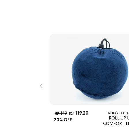
צפייה
מהירה
שמאלה
2.3
star
rating
החל מ-
מיכה לצוואר
119.20 ₪
מחיר
149 ₪
ROLL UP 
רגיל
20% OFF
COMFORT T