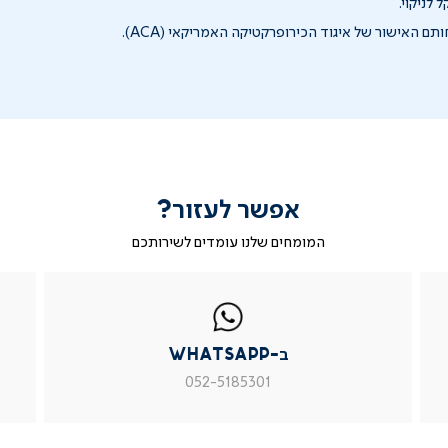
 לניקוי.
ם האישור של איגוד הכירופרקטיקה האמריקאי (ACA).
אפשר לעזור?
המומחים שלנו עומדים לשירותכם
|
ב-
|
|
בטופס
ב-
WhatsApp
ב-
פניה
בטופס
whatsapp
whatsapp
פניה
|
|
|
ב-WhatsApp
עמוד
עמוד
עמוד
מוצר
מוצר
מוצר
052-5185301
צור
צור
צור
קשר
קשר
קשר
(54)
(54)
(54)