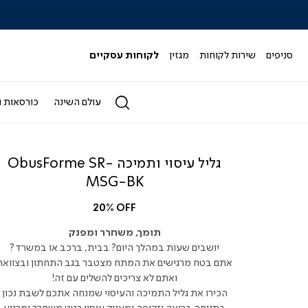
|
|
|
|
|
ידר
סליידר
סליידר
סליידר
סליידר
סליידר
גים
מותגים
מותגים
מותגים
מותגים
מותגים
-
-
-
-
-
סניפים
שירות לקוחות
מגזין
לקוחות עסקיים
הדר
הדר
הדר
הדר
הדר
(164)
(164)
(164)
(164)
(164)
עולם השינה
כורסאות ו
גליל עיסוי ותמיכה ObusForme SR-
MSG-BK
20% OFF
תומך, משחרר ומפנק
יושבים שעות במהלך היום? בבית, ברכב או במשרד?
אתם בטח מרגישים את המתח מצטבר בגב התחתון ובצוואר,
ואתם לא צריכים להשלים עם זה!
הכירו את גליל התמיכה והעיסוי שמנחה אתכם לשבת נכון