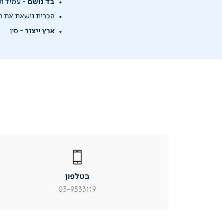
בד נושם -
עמיד וקל
הכרית נושאת את חות
ארץ ייצור -
סין
|
בטלפון
|
בטלפון
בטלפון
|
|
עמוד
עמוד
בטלפון
מוצר
מוצר
צור
צור
03-9533119
קשר
קשר
(54)
(54)