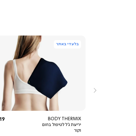
בלעדי באתר
ייה
צפייה
ירה
מהירה
ימינה
1.0
star
rating
כחול
החל מ-
הח
19 ₪
BODY THERMIX
79.20 ₪
מחיר
99 ₪
יריעת ג'ל לטיפול בחום
רגיל
20% OFF
וקור