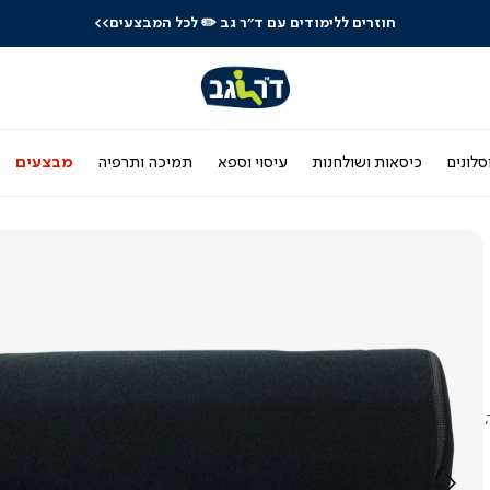
חוזרים ללימודים עם ד"ר גב
✏️ לכל המבצעים>>
סלונים
כיסאות ושולחנות
עיסוי וספא
תמיכה ותרפיה
מבצעים