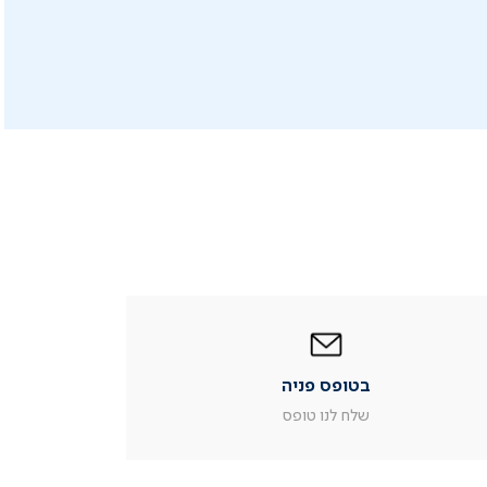
|
בטופס
פניה
|
בטופס פניה
עמוד
מוצר
שלח לנו טופס
צור
קשר
(54)