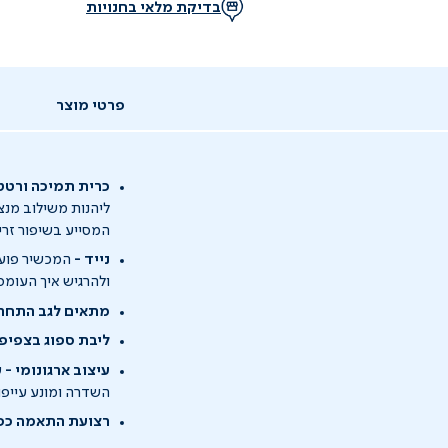
בדיקת מלאי בחנויות
פרטי מוצר
כרית תמיכה ורטט
המסייע בשיפור זר
נייד -
המכשיר פועל 
ולהרגיש איך העומס
מתאים לגב התחתון
ליבת ספוג בצפיפו
עיצוב ארגונומי -
ע
השדרה ומונע עייפו
רצועת התאמה כפו