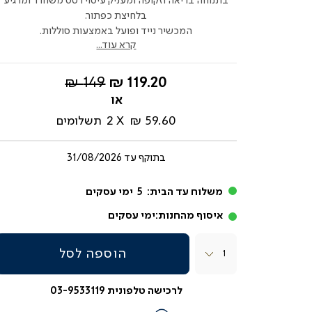
בתנוחה בריאה וזקופה ומעניק עיסוי רטט משחרר ומרגיע
בלחיצת כפתור.
המכשיר נייד ופועל באמצעות סוללות.
קרא עוד...
החל
מחיר
149 ₪
119.20 ₪
מ-
רגיל
59.60 ₪
2
תשלומים
בתוקף עד
31/08/2026
משלוח עד הבית:
5
ימי עסקים
איסוף מהחנות:
ימי עסקים
כמות
הוספה לסל
לרכישה טלפונית 03-9533119