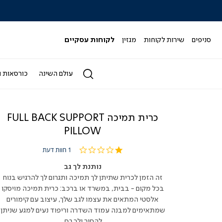
|
|
|
|
|
ידר
סליידר
סליידר
סליידר
סליידר
סליידר
גים
מותגים
מותגים
מותגים
מותגים
מותגים
-
-
-
-
-
סניפים
שירות לקוחות
מגזין
לקוחות עסקיים
הדר
הדר
הדר
הדר
הדר
(164)
(164)
(164)
(164)
(164)
עולם השינה
כורסאות ו
כרית תמיכה FULL BACK SUPPORT
PILLOW
1.0
1 חוות דעת
star
rating
נותנת לך גב
זה הזמן לכרית שתיתן לך תמיכה ותגרום לך להרגיש בנוח
בכל מקום - בבית, במשרד או ברכב: כרית תמיכה מויסקו
אלסטי המתאים את עצמו לגב שלך, עיצוב עם קימורים
שמתאימים למבנה עמוד השדרה וריפוד נעים למגע שניתן
להסיר ולכבס.