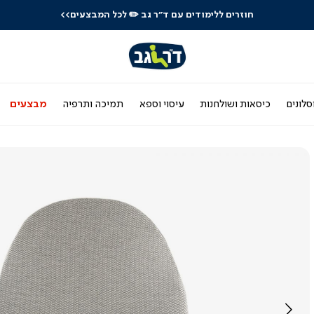
חוזרים ללימודים עם ד"ר גב
✏️ לכל המבצעים>>
סלונים
כיסאות ושולחנות
עיסוי וספא
תמיכה ותרפיה
מבצעים