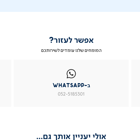
אפשר לעזור?
המומחים שלנו עומדים לשירותכם
|
ב-
|
|
בטופס
ב-
WhatsApp
ב-
פניה
בטופס
whatsapp
whatsapp
פניה
|
|
|
ב-WhatsApp
עמוד
עמוד
עמוד
מוצר
מוצר
מוצר
052-5185301
צור
צור
צור
קשר
קשר
קשר
(54)
(54)
(54)
אולי יעניין אותך גם...