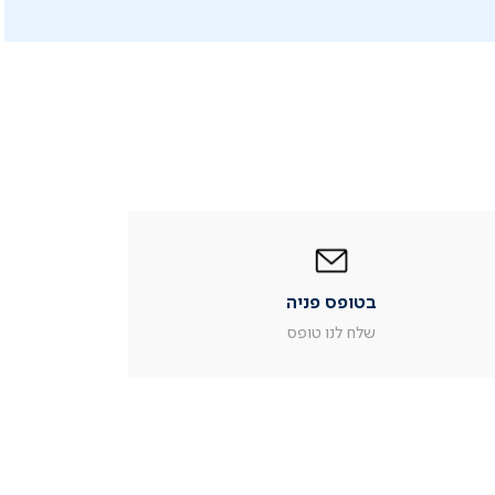
|
בטופס
פניה
|
בטופס פניה
עמוד
מוצר
שלח לנו טופס
צור
קשר
(54)