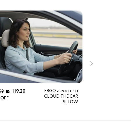
ייה
צפייה
ירה
מהירה
ימינה
החל מ-
החל מ-
119.20 ₪
כרית תמיכה ERGO
119.20 ₪
מחיר
מח
9 ₪
149 ₪
CLOUD THE CAR
רגיל
רגי
 OFF
20% OFF
PILLOW