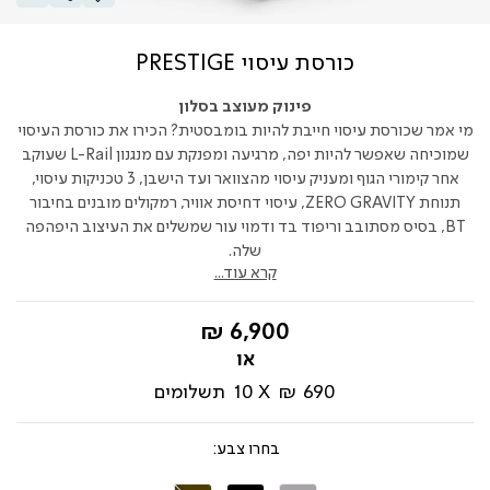
כורסת עיסוי PRESTIGE
פינוק מעוצב בסלון
מי אמר שכורסת עיסוי חייבת להיות בומבסטית? הכירו את כורסת העיסוי
שמוכיחה שאפשר להיות יפה, מרגיעה ומפנקת עם מנגנון L-Rail שעוקב
אחר קימורי הגוף ומעניק עיסוי מהצוואר ועד הישבן, 3 טכניקות עיסוי,
תנוחת ZERO GRAVITY, עיסוי דחיסת אוויר, רמקולים מובנים בחיבור
BT, בסיס מסתובב וריפוד בד ודמוי עור שמשלים את העיצוב היפהפה
שלה.
קרא עוד...
החל
6,900 ₪
מ-
690 ₪
10
תשלומים
צבע