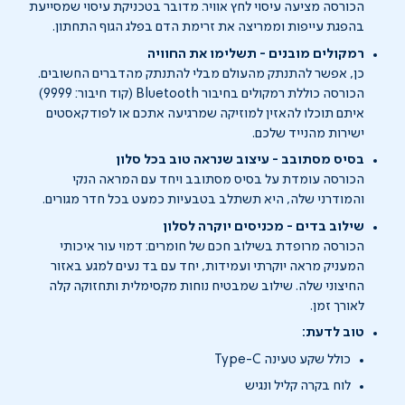
הכורסה מציעה עיסוי לחץ אוויר. מדובר בטכניקת עיסוי שמסייעת
בהפגת עייפות וממריצה את זרימת הדם בפלג הגוף התחתון.
רמקולים מובנים - תשלימו את החוויה
כן, אפשר להתנתק מהעולם מבלי להתנתק מהדברים החשובים.
הכורסה כוללת רמקולים בחיבור Bluetooth (קוד חיבור: 9999)
איתם תוכלו להאזין למוזיקה שמרגיעה אתכם או לפודקאסטים
ישירות מהנייד שלכם.
בסיס מסתובב - עיצוב שנראה טוב בכל סלון
הכורסה עומדת על בסיס מסתובב ויחד עם המראה הנקי
והמודרני שלה, היא תשתלב בטבעיות כמעט בכל חדר מגורים.
שילוב בדים - מכניסים יוקרה לסלון
הכורסה מרופדת בשילוב חכם של חומרים: דמוי עור איכותי
המעניק מראה יוקרתי ועמידות, יחד עם בד נעים למגע באזור
החיצוני שלה. שילוב שמבטיח נוחות מקסימלית ותחזוקה קלה
לאורך זמן.
טוב לדעת:
כולל שקע טעינה Type-C
לוח בקרה קליל ונגיש