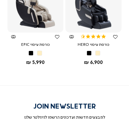
צפייה
צפייה
מהירה
מהירה
4.5
star
כורסת עיסוי HERO
כורסת עיסוי EPIC
rating
שחור
שחור
שחור
שחור
בז’
בז’
החל מ-
החל מ-
5,990 ₪
6,900 ₪
JOIN NEWSLETTER
למבצעים חדשות ועדכונים הרשמו לניוזלטר שלנו