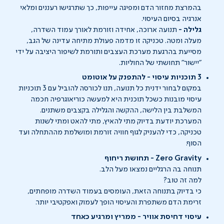
בהמרצת מחזור הדם ומפיגה עייפות, כך שתרגישו רעננים ומלאי
אנרגיה בסיום העיסוי.
גלילה -
תנועה ארוכה, אחידה וזורמת לאורך עמוד השדרה,
מעלה ומטה. טכניקה זו מדמה פעולת מתיחה עדינה של הגב,
מסייעת בהרגעת מערכת העצבים ותורמת לשיפור היציבה על ידי
"יישור" תחושתי של החוליות.
3 תוכניות עיסוי - להתפנק על אוטומט
במקום לבחור ידנית כל תנועה, תנו לכורסה להוביל עם 3 תוכניות
עיסוי מובנות כשכל תוכנית היא למעשה כוריאוגרפיה חכמה
המשלבת בין הלישה, ההקשה והגלילה בקצבים משתנים.
המערכת יודעת בדיוק מתי להאיץ, מתי להאט ומתי לשנות
טכניקה, כדי להעניק לגוף חוויה זורמת ומושלמת מההתחלה ועד
הסוף.
Zero Gravity - תחושת ריחוף
תנוחה בה הרגליים נמצאו מעל הלב.
למה זה טוב?
כי בדיוק בתנוחה הזאת, העומסים בעמוד השדרה מופחתים,
זרימת הדם משתפרת והעיסוי הופך לעמוק ואפקטיבי יותר.
עיסוי דחיסת אוויר - ממריץ ומרגיע כאחד