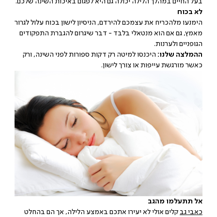
בעל החיים במהלך הלילה יכולה גם היא לפגום באיכות השינה שלכם.
לא בכוח
הימנעו מלהכריח את עצמכם להירדם, הניסיון לישון בכוח עלול לגרור
מאמץ, גם אם הוא מנטאלי בלבד - דבר שיגרום להגברת התפקודים
הגופניים ולערנות.
ההמלצה שלנו:
היכנסו למיטה רק דקות ספורות לפני השינה, ורק
כאשר מורגשת עייפות או צורך לישון.
אל תתעלמו מהגב
כאבי גב
קלים אולי לא יעירו אתכם באמצע הלילה, אך הם בהחלט