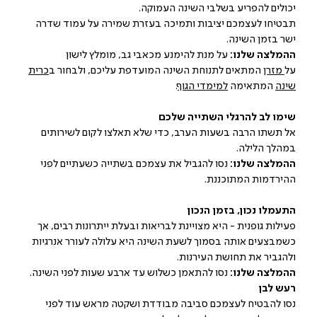
יכולים להפריע בשלבי השינה העמוקה.
תבטיחו לעצמכם יציבות ותמיכה בעזרת שמירה על עמוד שדרה
ישר בזמן השינה.
ההמלצה שלנו:
על מנת להימנע מכאבי גב, מומלץ לישון
על
מזרן
המתאים לתנוחת השינה המועדפת עליכם, ולבחור ב
כרית
שינה
המתאימה
למימדי הגוף
.
שימו לב להרגלי השתייה שלכם
אל תשתו הרבה בשעות הערב, כדי שלא תאלצו לקום לשירותים
במהלך הלילה.
ההמלצה שלנו:
נסו להגביל את עצמכם בשתייה כשעתיים לפני
ההירדמות המתוכננת.
התעמלו נכון, בזמן הנכון
פעילות גופנית - היא מצויינת לבריאות ובעלת ייתרונות רבים, אך
כשמבצעים אותה בסמוך לשעת השינה היא עלולה לעורר אנרגיות
ולהגביר את תחושת העירנות.
ההמלצה שלנו:
נסו להתאמן כשלוש עד ארבע שעות לפני השינה.
רעש לבן
נסו להבטיח לעצמכם סביבה מבודדת ושקטה מראש עוד לפני