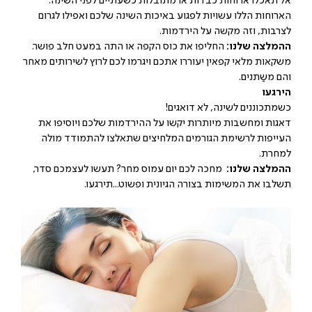
אל תאכלו ארוחות כבדות או מתובלות כשעתיים לפני השינה.
הארוחות הללו עשויות לפגוע באיכות השינה שלכם ואפילו לגרום
לצרבות, וזה מקשה על הירדמות.
ההמלצה שלנו:
החליפו את כוס הקפה או התה במעט חלב פושר.
משקאות מלאי קפאין יעוררו אתכם ויגרמו לכם לרוץ לשירותים מאחר
והם משַתנים.
הירגעו
כשמתכוננים לשינה, לא דואגים!
דאגות ומחשבות מיותרות יקשו על ההירדמות שלכם ויוסיפו את
העייפות לרשימת הגורמים המלחיצים שתאלצו להתמודד מולה
למחרת.
ההמלצה שלנו:
מחכה לכם יום עמוס מחר? תעשו לעצמכם סדר,
תשלבו את המשימות בצורה הגיונית ופשוט...תירגעו.