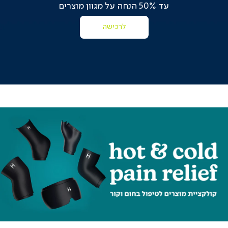
עד 50% הנחה על מגוון מוצרים
לרכישה
|
online
outlet
|
online
outlet
(204)
|
hotcold
hotcol
אשי
ראשי
(196)
(196