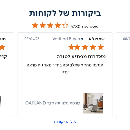
ביקורות של לקוחות
5780 reviews
מרט ט.
Verified Buyer
שמו
08/02/26
07/
מושלם
מאד
נוח מאוד וגם הפתעה נעימה קטנה של
הגי
אתמיהרוזניים
כרית צווארית MOBILE
COMFORT
לכל הביקורות