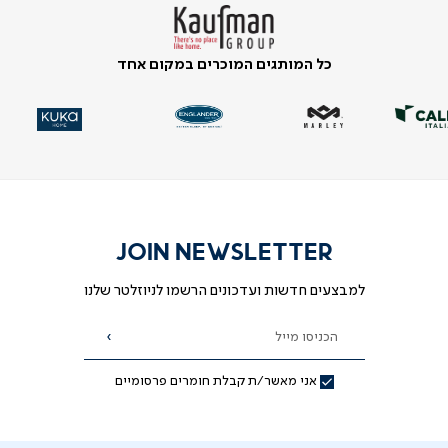
כל המותגים המוכרים במקום אחד
|
|
|
|
|
וד
וד
עמוד
עמוד
עמוד
עמוד
עמוד
ית
ית
הבית
הבית
הבית
הבית
הבית
-
-
-
-
-
ידר
ידר
סליידר
סליידר
סליידר
סליידר
סליידר
גים
גים
מותגים
מותגים
מותגים
מותגים
מותגים
(10)
(10)
(10)
(10)
(10)
JOIN NEWSLETTER
למבצעים חדשות ועדכונים הרשמו לניוזלטר שלנו
הכניסו מייל
הרשמה
אני מאשר/ת קבלת חומרים פרסומיים