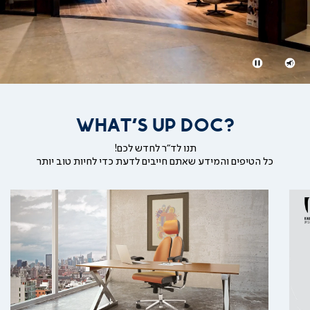
|
עמוד
הבית
-
וידאו
סניפים
(46)
השתקת
ניגון
וידאו
והפסקת
וידאו
WHAT'S UP DOC?
תנו לד"ר לחדש לכם!
כל הטיפים והמידע שאתם חייבים לדעת כדי לחיות טוב יותר
קרא
עוד