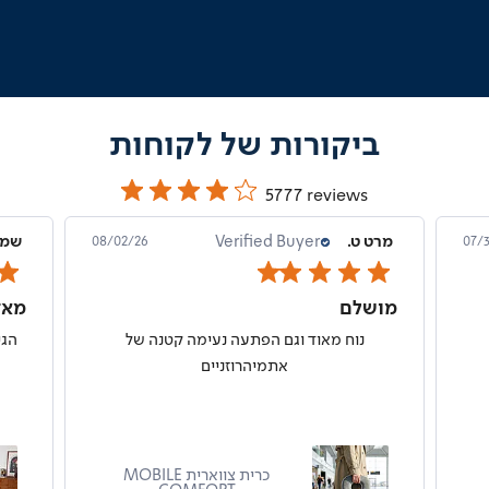
outlet
|
online
outlet
(204)
ביקורות של לקוחות
5777 reviews
Alexei K.
Verified Buyer
מרט 
07/31/26
07
מאוד נוח
מוש
ל
אני אהבתי את כיס ואת סחור של דר גב
כיסא מחשב ALFA PRO