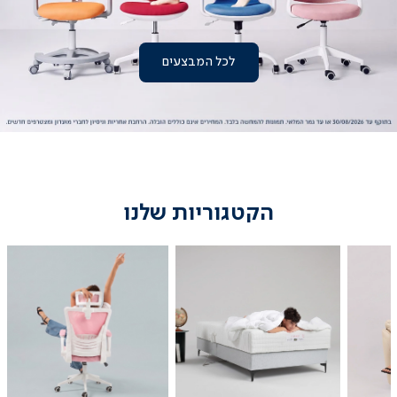
לכל המבצעים
|
עמוד
הבית
-
באנר
ראשי
(3)
הקטגוריות שלנו
מיטות
כיסאות
נוער