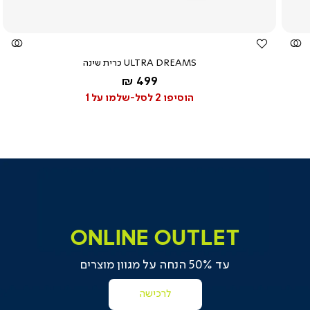
ULTRA DREAMS כרית שינה
החל מ-
499 ₪
הוסיפו 2 לסל-שלמו על 1
רכישה
onlin
onlin
outle
outle
onlin
onlin
outle
outle
ONLINE OUTLET
(204
(204
עד 50% הנחה על מגוון מוצרים
לרכישה
|
online