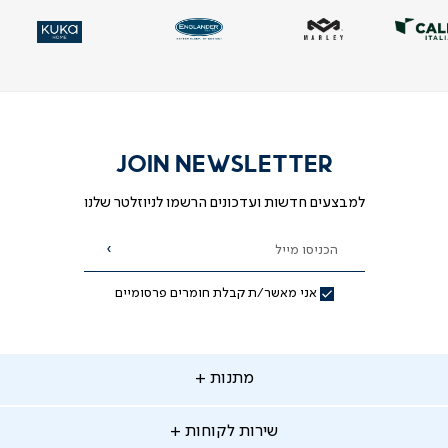
|
|
|
|
|
וד
וד
עמוד
עמוד
עמוד
עמוד
עמוד
ית
ית
הבית
הבית
הבית
הבית
הבית
-
-
-
-
-
ידר
ידר
סליידר
סליידר
סליידר
סליידר
סליידר
גים
גים
מותגים
מותגים
מותגים
מותגים
מותגים
(10)
(10)
(10)
(10)
(10)
JOIN NEWSLETTER
למבצעים חדשות ועדכונים הרשמו לניוזלטר שלנו
הכניסו מייל
הרשמה
אני מאשר/ת קבלת חומרים פרסומיים
תנות
מתנות
ירות
שירות לקוחות
קוחות
מתנות לאמא