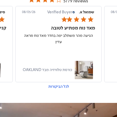
5779 reviews
שמואל א.
Verified Buyer
סיג
08/03/26
08/
מאד נוח מפתיע לטובה
הגיעה מהר משתלב יפה בחדר מאד נוח מראה
עדין
כורסת טלוויזיה מבד OAKLAND
לכל הביקורות
סניף
קרוב
הרגיש
הרגיש
ת
ת
ביתך