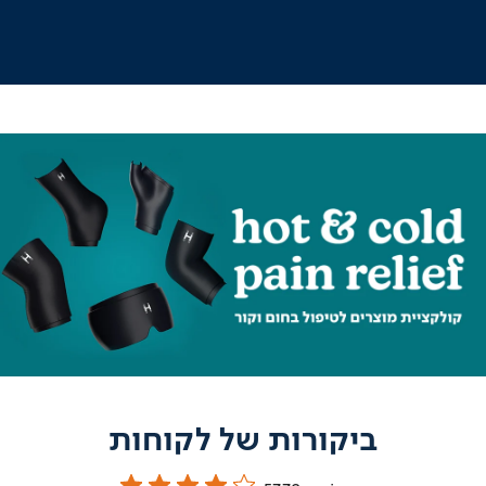
outlet
|
online
outlet
(204)
|
hotcold
hotcol
אשי
ראשי
(196)
(196
ביקורות של לקוחות