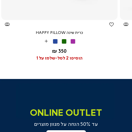
כרית שינה HAPPY PILLOW
סגול
ירוק
כחול
More
Colors
החל מ-
350 ₪
הוסיפו 2 לסל-שלמו על 1
רכישה
onlin
onlin
outle
outle
onlin
onlin
outle
outle
ONLINE OUTLET
(204
(204
עד 50% הנחה על מגוון מוצרים