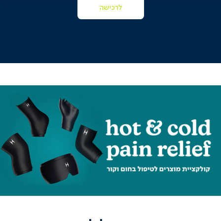
לרכישה
|
online
outlet
|
online
outlet
(204)
|
hotcold
hotcol
אשי
ראשי
(196)
(196