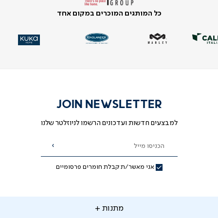
כל המותגים המוכרים במקום אחד
|
|
|
|
|
וד
וד
עמוד
עמוד
עמוד
עמוד
עמוד
ית
ית
הבית
הבית
הבית
הבית
הבית
-
-
-
-
-
ידר
ידר
סליידר
סליידר
סליידר
סליידר
סליידר
גים
גים
מותגים
מותגים
מותגים
מותגים
מותגים
(10)
(10)
(10)
(10)
(10)
JOIN NEWSLETTER
למבצעים חדשות ועדכונים הרשמו לניוזלטר שלנו
הכניסו מייל
הרשמה
אני מאשר/ת קבלת חומרים פרסומיים
תנות
מתנות