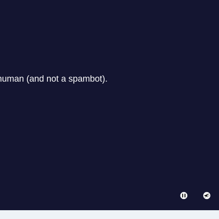
השתקת
ניגון
וידאו
והפסקת
וידאו