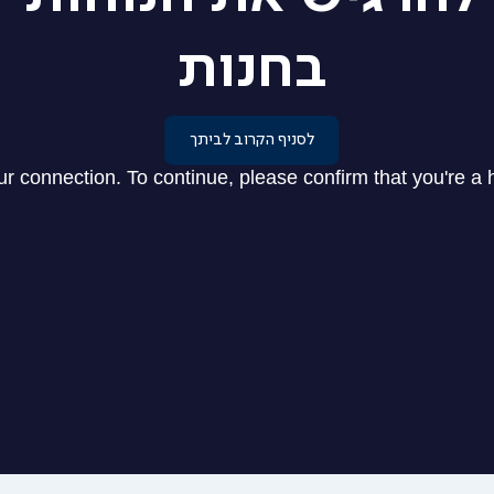
בחנות
לסניף הקרוב לביתך
|
להרגיש
את
הנוחות
בחנות
|
עמוד
הבית
-
וידאו
סניפים
(46)