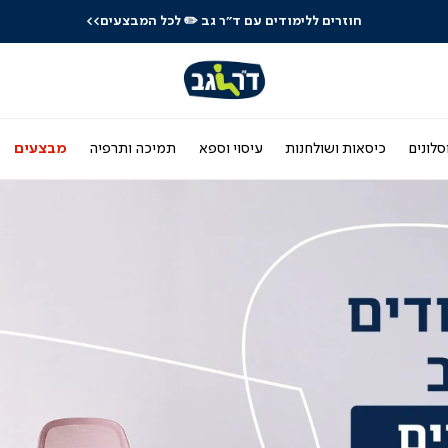
חוזרים ללימודים עם ד"ר גב
✏️ לכל המבצעים>>
סלונים
כיסאות ושולחנות
עיסוי וספא
תמיכה ותרפיה
מבצעים
|
עמוד
הבית
-
באנר
ראשי
(3)