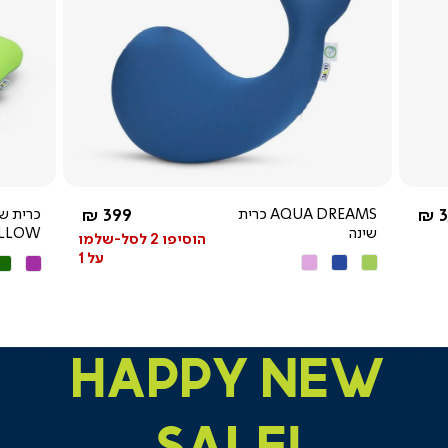
צפייה
מהירה
מ-
החל מ-
3
AQUA DREAMS כרית
399 ₪
שינה
ILLOW
הוסיפו 2 לסל-שלמו
על 1
ירוק
כחול
ורוד
סגול
ירו
מנטה
HAPPY NEW