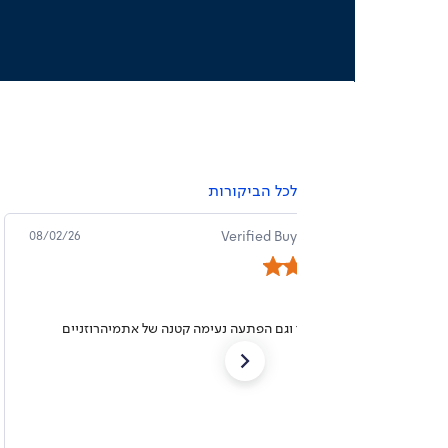
online
online
outlet
outlet
(204)
(204)
לכל הביקורות
מרט ט.
Verified Buyer
08/02/26
מושלם
נוח מאוד וגם הפתעה נעימה קטנה של אתמיהרוזניים