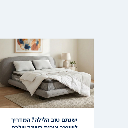
קרא
עוד
ודה
ישנתם טוב הלילה? המדריך
הגב
לשיפור איכות השינה שלכם