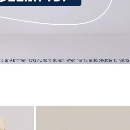
טות
כורסאות