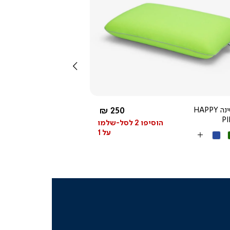
צפייה
מהירה
שמאלה
החל מ-
כרית שינה HAPPY
250 ₪
P
הוסיפו 2 לסל-שלמו
על 1
ק
כחול
More
Colors