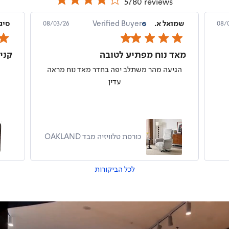
5780 reviews
שמואל א.
Verified Buyer
סיג
08/03/26
08/
מאד נוח מפתיע לטובה
הגיעה מהר משתלב יפה בחדר מאד נוח מראה
עדין
כורסת טלוויזיה מבד OAKLAND
לכל הביקורות
סניף
קרוב
הרגיש
הרגיש
ת
ת
ביתך