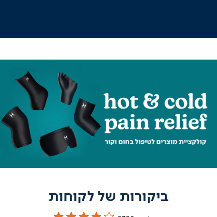
outlet
|
online
outlet
(204)
|
hotcold
hotcol
אשי
ראשי
(196)
(196
ביקורות של לקוחות