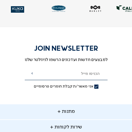
|
|
|
|
|
וד
וד
עמוד
עמוד
עמוד
עמוד
עמוד
ית
ית
הבית
הבית
הבית
הבית
הבית
-
-
-
-
-
ידר
ידר
סליידר
סליידר
סליידר
סליידר
סליידר
גים
גים
מותגים
מותגים
מותגים
מותגים
מותגים
(10)
(10)
(10)
(10)
(10)
JOIN NEWSLETTER
למבצעים חדשות ועדכונים הרשמו לניוזלטר שלנו
הכניסו מייל
הרשמה
אני מאשר/ת קבלת חומרים פרסומיים
תנות
מתנות
ירות
שירות לקוחות
קוחות
מתנות לאמא