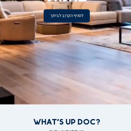
לסניף הקרוב לביתך
|
להרגיש
את
הנוחות
בחנות
|
עמוד
הבית
-
וידאו
סניפים
(46)
WHAT'S UP DOC?