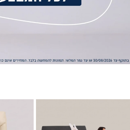
טות
כורסאות