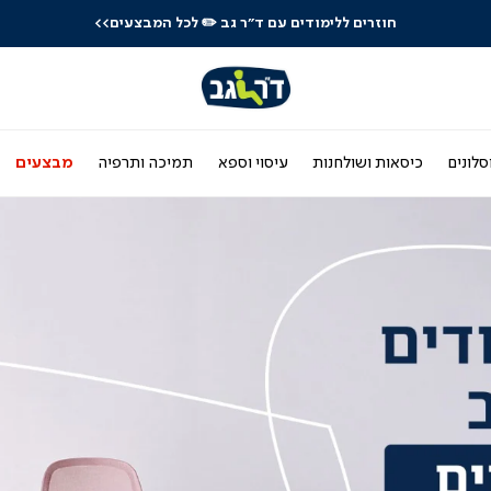
לרכישה טלפונית: 03-9533119
סלונים
כיסאות ושולחנות
עיסוי וספא
תמיכה ותרפיה
מבצעים
|
עמוד
הבית
-
באנר
ראשי
(3)