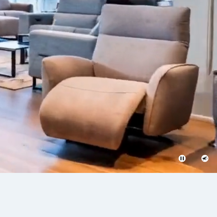
השתקת
ניגון
וידאו
והפסקת
וידאו