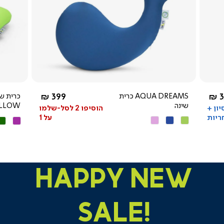
צפייה
מהירה
מ-
החל מ-
3
AQUA DREAMS כרית
399 ₪
שינה
ILLOW
סיון +
הוסיפו 2 לסל-שלמו
ריות
על 1
ירוק
כחול
ורוד
סגול
ירו
מנטה
HAPPY NEW
SALE!