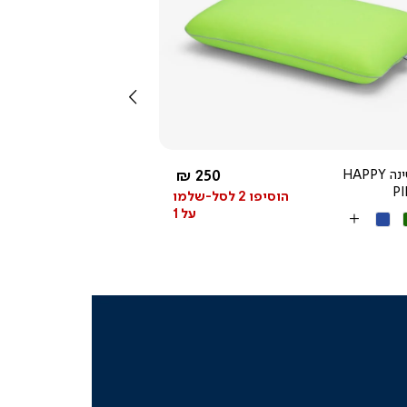
צפייה
מהירה
שמאלה
החל מ-
כרית שינה HAPPY
250 ₪
P
הוסיפו 2 לסל-שלמו
על 1
ק
כחול
More
Colors