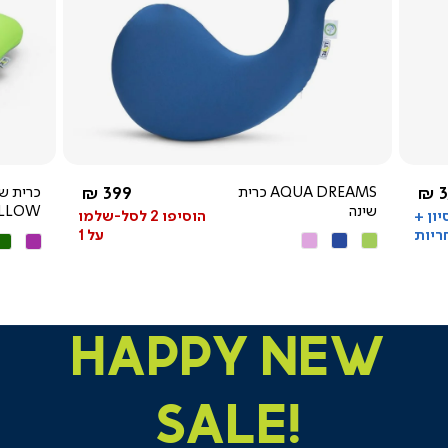
צפייה
מהירה
מ-
החל מ-
3
AQUA DREAMS כרית
399 ₪
שינה
ILLOW
סיון +
הוסיפו 2 לסל-שלמו
ריות
על 1
ירוק
כחול
ורוד
סגול
ירו
מנטה
HAPPY NEW
SALE!