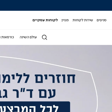
ודים עם ד"ר גב
✏️ לכל המבצעים>>
סניפים
שירות לקוחות
מגזין
לקוחות עסקיים
עולם השינה
כורסאות ו
מוד
בית
אנר
אשי