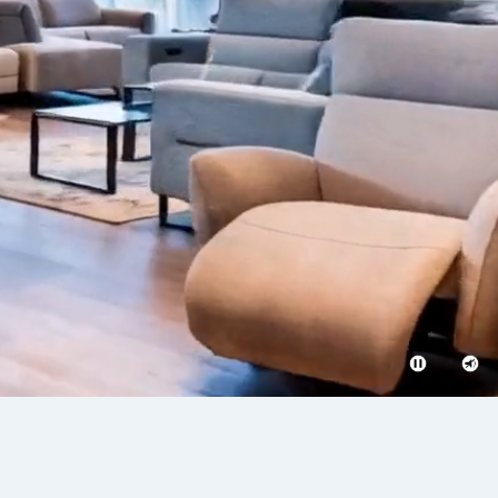
השתקת
ניגון
וידאו
והפסקת
וידאו