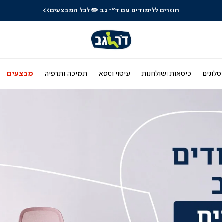
לרכישה טלפונית: 03-9533119
סלונים
כיסאות ושולחנות
עיסוי וספא
תמיכה ותרפיה
מבצעים
|
עמוד
הבית
-
באנר
ראשי
(3)