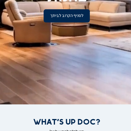
לסניף הקרוב לביתך
|
להרגיש
את
הנוחות
בחנות
|
עמוד
הבית
-
וידאו
סניפים
(46)
WHAT'S UP DOC?