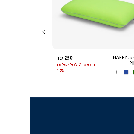
צפייה
מהירה
שמאלה
החל מ-
כרית שינה HAPPY
250 ₪
P
הוסיפו 2 לסל-שלמו
על 1
ק
כחול
More
Colors