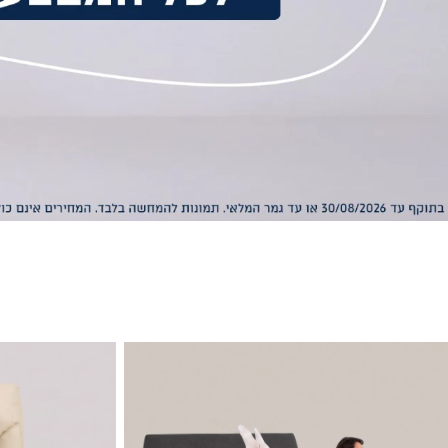
טות
כורסאות